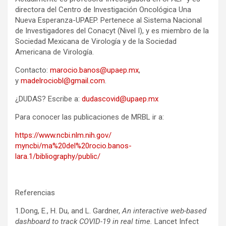
directora del Centro de Investigación Oncológica Una
Nueva Esperanza-UPAEP. Pertenece al Sistema Nacional
de Investigadores del Conacyt (Nivel I), y es miembro de la
Sociedad Mexicana de Virología y de la Sociedad
Americana de Virología.
Contacto:
marocio.banos@upaep.mx
,
y
madelrociobl@gmail.com
.
¿DUDAS? Escribe a:
dudascovid@upaep.mx
Para conocer las publicaciones de MRBL ir a:
https://www.ncbi.nlm.nih.gov/
myncbi/ma%20del%20rocio.banos-
lara.1/bibliography/public/
Referencias
1.Dong, E., H. Du, and L. Gardner,
An interactive web-based
dashboard to track COVID-19 in real time.
Lancet Infect