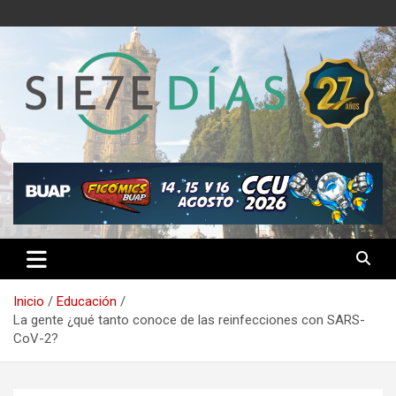
Saltar
al
contenido
Semanario 7 Días
Inicio
Educación
La gente ¿qué tanto conoce de las reinfecciones con SARS-
CoV-2?