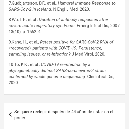
7.Gudbjartsson, D.F., et al.,
Humoral Immune Response to
SARS-CoV-2 in Iceland.
N Engl J Med, 2020.
8.Wu, L.P., et al.,
Duration of antibody responses after
severe acute respiratory syndrome.
Emerg Infect Dis, 2007.
13(10): p. 1562-4.
9.Kang, H., et al.,
Retest positive for SARS-CoV-2 RNA of
«recovered» patients with COVID-19: Persistence,
sampling issues, or re-infection?
J Med Virol, 2020.
10.To, K.K., et al.,
COVID-19 re-infection by a
phylogenetically distinct SARS-coronavirus-2 strain
confirmed by whole genome sequencing.
Clin Infect Dis,
2020.
Navegación
Se quiere reelegir después de 44 años de estar en el
de
poder
entradas