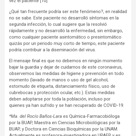
vez el paciente
[10]
.
¿Qué tan frecuente podría ser este fenómeno?, en realidad
no se sabe. Este paciente no desarrolló síntomas en la
segunda infección, lo cual sugiere que la resolvió
rápidamente y no desarrolló la enfermedad, sin embargo,
como cualquier paciente asintomático o presintomático
quizás por un periodo muy corto de tiempo, este paciente
podría contribuir a la diseminación del virus.
El mensaje final es que no debemos en ningún momento
bajar la guardia y dejar de cuidarnos de este coronavirus,
observemos las medidas de higiene y prevención en todo
momento (lavado de manos o uso de gel alcohol,
estornudo de etiqueta, distanciamiento físico, uso de
cubrebocas y protección ocular, etc.). Estas medidas
deben adoptarse por toda la población, incluso por
quienes ya han sufrido y se han recuperado de COVID-19.
*Ma. del Rocío Baños-Lara
es Química-Farmacobióloga
por la BUAP, Maestra en Ciencias Microbiológicas por la
BUAP, y Doctora en Ciencias Bioquímicas por la UNAM.
Actualmente es profesora-investigadora en UPAEP y es