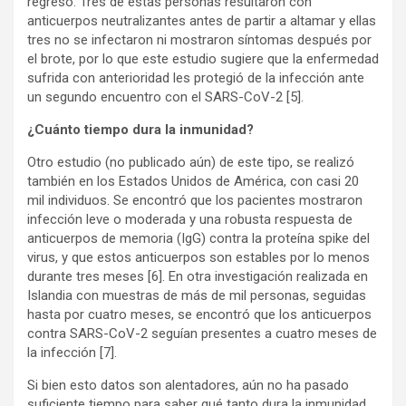
regreso. Tres de estas personas resultaron con
anticuerpos neutralizantes antes de partir a altamar y ellas
tres no se infectaron ni mostraron síntomas después por
el brote, por lo que este estudio sugiere que la enfermedad
sufrida con anterioridad les protegió de la infección ante
un segundo encuentro con el SARS-CoV-2
[5]
.
¿Cuánto tiempo dura la inmunidad?
Otro estudio (no publicado aún) de este tipo, se realizó
también en los Estados Unidos de América, con casi 20
mil individuos. Se encontró que los pacientes mostraron
infección leve o moderada y una robusta respuesta de
anticuerpos de memoria (IgG) contra la proteína spike del
virus, y que estos anticuerpos son estables por lo menos
durante tres meses
[6]
. En otra investigación realizada en
Islandia con muestras de más de mil personas, seguidas
hasta por cuatro meses, se encontró que los anticuerpos
contra SARS-CoV-2 seguían presentes a cuatro meses de
la infección
[7]
.
Si bien esto datos son alentadores, aún no ha pasado
suficiente tiempo para saber qué tanto dura la inmunidad.