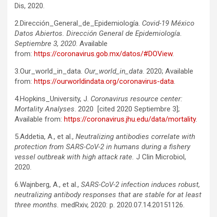
Dis, 2020.
2.Dirección_General_de_
Epidemiología.
Covid-19 México
Datos Abiertos. Dirección General de Epidemiología.
Septiembre 3, 2020
. Available
from:
https://coronavirus.gob.mx/
datos/#DOView
.
3.Our_world_in_data.
Our_world_in_data
. 2020; Available
from:
https://ourworldindata.org/
coronavirus-data
.
4.Hopkins_University, J.
Coronavirus resource center:
Mortality Analyses
.
2020 [cited 2020 Septiembre 3];
Available from:
https://coronavirus.jhu.edu/
data/mortality
.
5.Addetia, A., et al.,
Neutralizing antibodies correlate with
protection from SARS-CoV-2 in humans during a fishery
vessel outbreak with high attack rate.
J Clin Microbiol,
2020.
6.Wajnberg, A., et al.,
SARS-CoV-2 infection induces robust,
neutralizing antibody responses that are stable for at least
three months.
medRxiv, 2020: p. 2020.07.14.20151126.