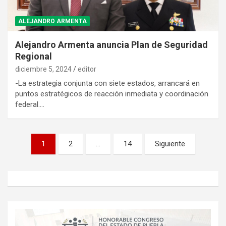
ALEJANDRO ARMENTA
Alejandro Armenta anuncia Plan de Seguridad
Regional
diciembre 5, 2024
editor
-La estrategia conjunta con siete estados, arrancará en
puntos estratégicos de reacción inmediata y coordinación
federal.…
Paginación
1
2
…
14
Siguiente
de
entradas