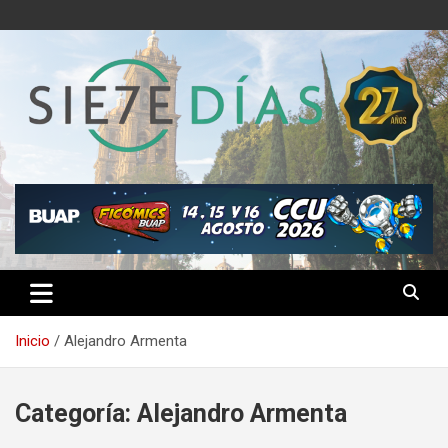
Saltar
al
contenido
Semanario 7 Días
Inicio
Alejandro Armenta
Categoría:
Alejandro Armenta