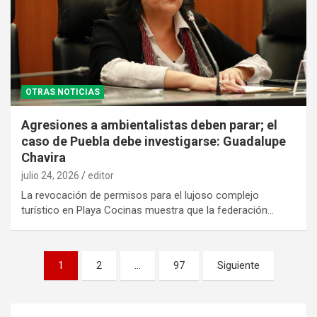
OTRAS NOTICIAS
Agresiones a ambientalistas deben parar; el
caso de Puebla debe investigarse: Guadalupe
Chavira
julio 24, 2026
editor
La revocación de permisos para el lujoso complejo
turístico en Playa Cocinas muestra que la federación…
Paginación
1
2
…
97
Siguiente
de
entradas