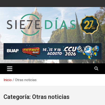
Saltar
al
contenido
Semanario 7 Días
Inicio
Otras noticias
Categoría:
Otras noticias