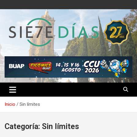
Saltar
al
contenido
Semanario 7 Días
Inicio
Sin límites
Categoría:
Sin límites