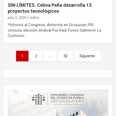
SIN LÍMITES. Celina Peña desarrolla 13
proyectos tecnológicos
julio 2, 2026
editor
*Informa al Congreso; Antorcha en Ocoyucan; PRI
censura; elección sindical Por Raúl Torres Salmerón La
Comisión…
Paginación
1
2
…
52
Siguiente
de
entradas