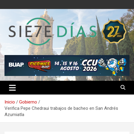
Saltar
al
contenido
Semanario 7 Días
Inicio
Gobierno
Verifica Pepe Chedraui trabajos de bacheo en San Andrés
Azumiatla