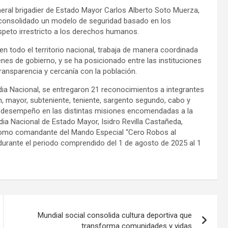
eneral brigadier de Estado Mayor Carlos Alberto Soto Muerza,
a consolidado un modelo de seguridad basado en los
respeto irrestricto a los derechos humanos.
n todo el territorio nacional, trabaja de manera coordinada
nes de gobierno, y se ha posicionado entre las instituciones
ansparencia y cercanía con la población.
dia Nacional, se entregaron 21 reconocimientos a integrantes
án, mayor, subteniente, teniente, sargento segundo, cabo y
y desempeño en las distintas misiones encomendadas a la
rdia Nacional de Estado Mayor, Isidro Revilla Castañeda,
omo comandante del Mando Especial “Cero Robos al
urante el periodo comprendido del 1 de agosto de 2025 al 1
Mundial social consolida cultura deportiva que
transforma comunidades y vidas