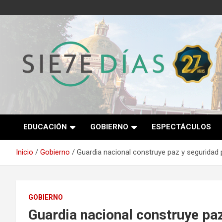
Saltar
al
contenido
Semanario 7 Días
EDUCACIÓN
GOBIERNO
ESPECTÁCULOS
Inicio
Gobierno
Guardia nacional construye paz y seguridad 
GOBIERNO
Guardia nacional construye paz