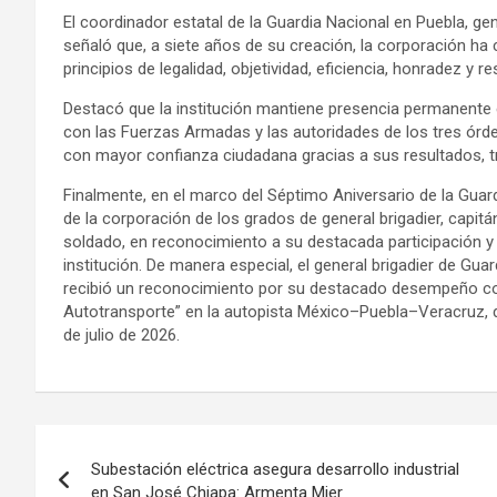
El coordinador estatal de la Guardia Nacional en Puebla, g
señaló que, a siete años de su creación, la corporación h
principios de legalidad, objetividad, eficiencia, honradez y 
Destacó que la institución mantiene presencia permanente e
con las Fuerzas Armadas y las autoridades de los tres órde
con mayor confianza ciudadana gracias a sus resultados, tr
Finalmente, en el marco del Séptimo Aniversario de la Guar
de la corporación de los grados de general brigadier, capit
soldado, en reconocimiento a su destacada participación 
institución. De manera especial, el general brigadier de Gua
recibió un reconocimiento por su destacado desempeño c
Autotransporte” en la autopista México–Puebla–Veracruz, d
de julio de 2026.
Navegación
Subestación eléctrica asegura desarrollo industrial
de
en San José Chiapa: Armenta Mier