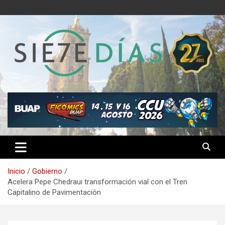
Saltar
al
contenido
Semanario 7 Días
Inicio
Gobierno
Acelera Pepe Chedraui transformación vial con el Tren
Capitalino de Pavimentación