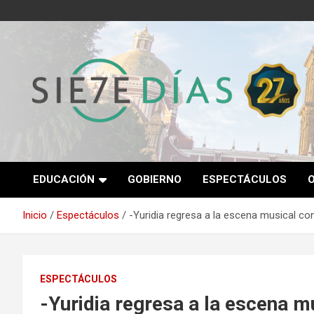
Saltar
al
contenido
Semanario 7 Días
EDUCACIÓN
GOBIERNO
ESPECTÁCULOS
Inicio
Espectáculos
-Yuridia regresa a la escena musical con 
ESPECTÁCULOS
-Yuridia regresa a la escena mu