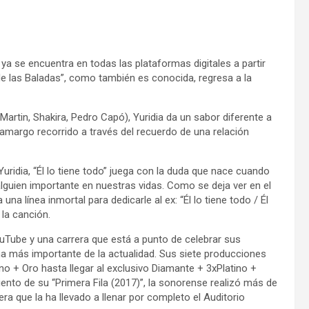
e ya se encuentra en todas las plataformas digitales a partir
de las Baladas”, como también es conocida, regresa a la
Martin, Shakira, Pedro Capó), Yuridia da un sabor diferente a
y amargo recorrido a través del recuerdo de una relación
ridia, “Él lo tiene todo” juega con la duda que nace cuando
alguien importante en nuestras vidas. Como se deja ver en el
 una línea inmortal para dedicarle al ex:
“Él lo tiene todo / Él
 la canción.
uTube y una carrera que está a punto de celebrar sus
ana más importante de la actualidad. Sus siete producciones
no + Oro hasta llegar al exclusivo Diamante + 3xPlatino +
iento de su “Primera Fila (2017)”, la sonorense realizó más de
ra que la ha llevado a llenar por completo el Auditorio