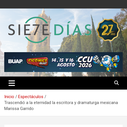
Saltar
al
contenido
Semanario 7 Días
Inicio
Espectáculos
Trascendió a la eternidad la escritora y dramaturga mexicana
Marissa Garrido