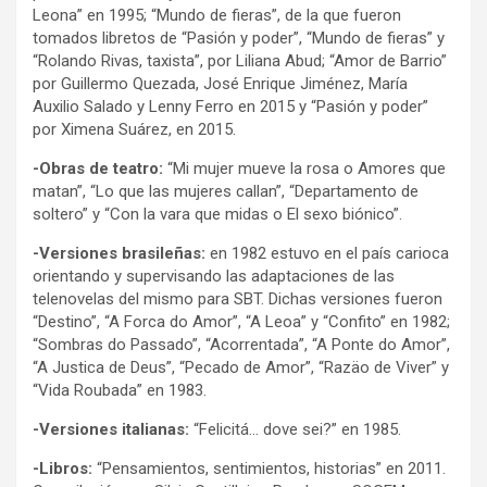
Leona” en 1995; “Mundo de fieras”, de la que fueron
tomados libretos de “Pasión y poder”, “Mundo de fieras” y
“Rolando Rivas, taxista”, por Liliana Abud; “Amor de Barrio”
por Guillermo Quezada, José Enrique Jiménez, María
Auxilio Salado y Lenny Ferro en 2015 y “Pasión y poder”
por Ximena Suárez, en 2015.
-Obras de teatro:
“Mi mujer mueve la rosa o Amores que
matan”, “Lo que las mujeres callan”, “Departamento de
soltero” y “Con la vara que midas o El sexo biónico”.
-Versiones brasileñas:
en 1982 estuvo en el país carioca
orientando y supervisando las adaptaciones de las
telenovelas del mismo para SBT. Dichas versiones fueron
“Destino”, “A Forca do Amor”, “A Leoa” y “Confito” en 1982;
“Sombras do Passado”, “Acorrentada”, “A Ponte do Amor”,
“A Justica de Deus”, “Pecado de Amor”, “Razäo de Viver” y
“Vida Roubada” en 1983.
-Versiones italianas:
“Felicitá… dove sei?” en 1985.
-Libros:
“Pensamientos, sentimientos, historias” en 2011.