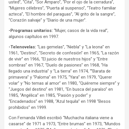
usted”, “Cita”, “Sor Amparo”, “Por el ojo de la cerradura”,
“Mujeres célebres”, “Puerta al suspenso”, “Teatro familiar
azteca”, “El hombre del paraguas”, “Al grito de la sangre”,
“Corazón salvaje” y “Diario de una mujer”.
-Programas unitarios:
“Mujer, casos de la vida real”,
algunos capítulos en 1997.
-Telenovelas:
“Las gemelas”, “Niebla” y “La leona” en
1961, “Destino”, “Secreto de confesión” en 1965, “La razón
de vivir” en 1966, “El juicio de nuestros hijos” y “Entre
sombras” en 1967, “Duelo de pasiones” en 1968, “Ha
llegado una industria” y “La tierra” en 1974, “”Barata de
primavera” y “Paloma” en 1975, “Yara” en 1979, “Querer
volar” y “No temas al amor” en 1980, “Quiéreme siempre” y
“Juegos del destino” en 1981, “En busca del paraíso” en
1985, “Angélica” en 1985, “Pasión y poder” y
“Encadenados” en 1988, “Azul tequila” en 1998 “Besos
prohibidos” en 1999.
Con Fernanda Villeli escribió “Muchacha italiana viene a
casarse” de 1971 a 1973, “Entre brumas” en 1973, “Mundos