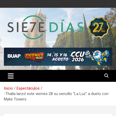
Saltar
al
contenido
Semanario 7 Días
Inicio
Espectáculos
-Thalía lanzó este viernes 28 su sencillo “La Luz” a dueto con
Myke Towers.