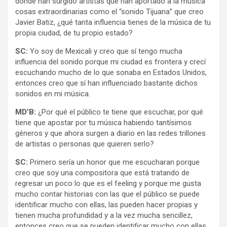
donde han surgido artistas que han aportado a la música
cosas extraordinarias como el “sonido Tijuana” que creo
Javier Batiz, ¿qué tanta influencia tienes de la música de tu
propia ciudad, de tu propio estado?
SC:
Yo soy de Mexicali y creo que sí tengo mucha
influencia del sonido porque mi ciudad es frontera y crecí
escuchando mucho de lo que sonaba en Estados Unidos,
entonces creo que sí han influenciado bastante dichos
sonidos en mi música.
MD’B:
¿Por qué el público te tiene que escuchar, por qué
tiene que apostar por tu música habiendo tantísimos
géneros y que ahora surgen a diario en las redes trillones
de artistas o personas que quieren serlo?
SC:
Primero sería un honor que me escucharan porque
creo que soy una compositora que está tratando de
regresar un poco lo que es el feeling y porque me gusta
mucho contar historias con las que el público se puede
identificar mucho con ellas, las pueden hacer propias y
tienen mucha profundidad y a la vez mucha sencillez,
entonces creo que se pueden identificar mucho con ellas.