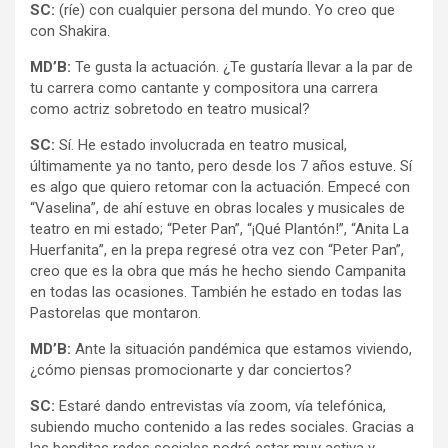
SC:
(ríe) con cualquier persona del mundo. Yo creo que
con Shakira.
MD’B:
Te gusta la actuación. ¿Te gustaría llevar a la par de
tu carrera como cantante y compositora una carrera
como actriz sobretodo en teatro musical?
SC:
Sí. He estado involucrada en teatro musical,
últimamente ya no tanto, pero desde los 7 años estuve. Sí
es algo que quiero retomar con la actuación. Empecé con
“Vaselina”, de ahí estuve en obras locales y musicales de
teatro en mi estado; “Peter Pan”, “¡Qué Plantón!”, “Anita La
Huerfanita”, en la prepa regresé otra vez con “Peter Pan”,
creo que es la obra que más he hecho siendo Campanita
en todas las ocasiones. También he estado en todas las
Pastorelas que montaron.
MD’B:
Ante la situación pandémica que estamos viviendo,
¿cómo piensas promocionarte y dar conciertos?
SC:
Estaré dando entrevistas vía zoom, vía telefónica,
subiendo mucho contenido a las redes sociales. Gracias a
las benditas redes sociales podré estar muy activa y