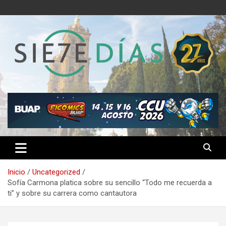
Saltar
al
contenido
Semanario 7 Días
Inicio
Uncategorized
Sofía Carmona platica sobre su sencillo “Todo me recuerda a
ti” y sobre su carrera como cantautora