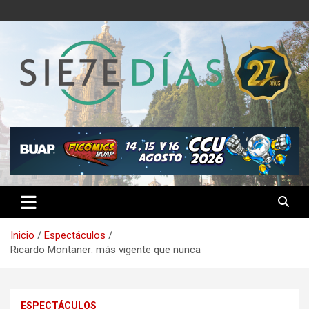
Saltar
al
contenido
Semanario 7 Días
Inicio
Espectáculos
Ricardo Montaner: más vigente que nunca
ESPECTÁCULOS