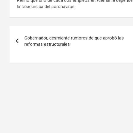
Refirió que uno de cada dos empleos en Alemania depende d
la fase crítica del coronavirus.
Navegación
Gobernador, desmiente rumores de que aprobó las
de
reformas estructurales
entradas