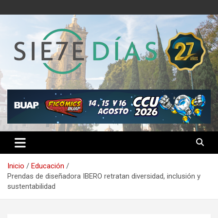
Saltar
al
contenido
Semanario 7 Días
Inicio
Educación
Prendas de diseñadora IBERO retratan diversidad, inclusión y
sustentabilidad