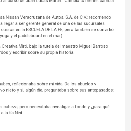
ió al curso de Juan Lucas Martín: “Cambia tu mente, cambia
esa Nissan Veracruzana de Autos, S.A. de C.V.; recorriendo
 llegar a ser gerente general de una de las sucursales.
o cursos en la ESCUELA DE LA FE, pero también se convirtió
oga y el paddleboard en el mar).
a Creativa Miró, bajo la tutela del maestro Miguel Barroso
s y escribir sobre su propia historia.
 nubes, reflexionaba sobre mi vida. De los abuelos y
o nieto y si, algún día, preguntaba sobre sus antepasados:
 mi cabeza; pero necesitaba investigar a fondo y ¿para qué
la tía Niní.