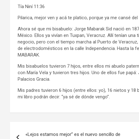
Tía Niní 11:36
Pilarica, mejor ven y acá te platico, porque ya me cansé 
Ahora sé que mi bisabuelo: Jorge Mabarak Sid nació en 1875
México. Ellos ya vivían en Tuxpan, Veracruz. Allí tenían una
negocio, pero con el tiempo marcha al Puerto de Veracruz,
de electrodomésticos en la calle Independencia. Hasta la fe
MABARAK.
Mis bisabuelos tuvieron 7 hijos, entre ellos mi abuelo pat
con María Vela y tuvieron tres hijos. Uno de ellos fue pap
Palacios Gracia.
Mis padres tuvieron 6 hijos (entre ellos: yo), 16 nietos y 18
mi libro podrán decir: “ya sé de dónde vengo”.
Navegación
«Lejos estamos mejor” es el nuevo sencillo de