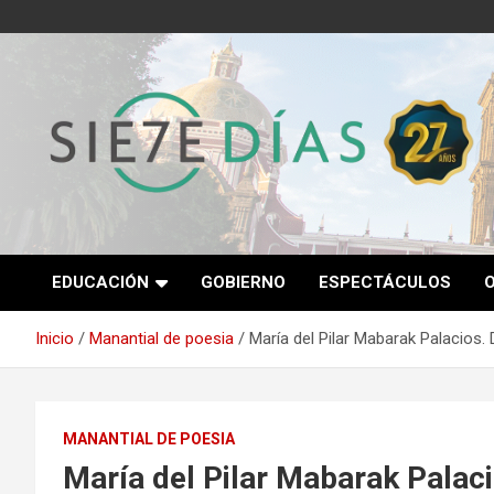
Saltar
al
contenido
Semanario 7 Días
EDUCACIÓN
GOBIERNO
ESPECTÁCULOS
Inicio
Manantial de poesia
María del Pilar Mabarak Palacios.
MANANTIAL DE POESIA
María del Pilar Mabarak Palac