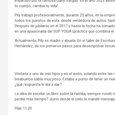
impartido por la famosa Gaby Vargas. En el año 2023 asist
tu cuerpo, cambia tu vida”.
Pily trabajó profesionalmente, durante 25 años, en la empr
todos los puestos de esta: desde vendedora de autos, hasta
Después de jubilarse en el 2017 y hasta la fecha ha tomad
en una apasionada del SUP YOGA (práctica que combina el y
Actualmente, Pily es madre y abuela. En el taller de Escritur
Hernández, da los primeros pasos para desempolvar recuerdo
Visitaría a uno de mis hijos y en el avión, volando entre las
bisabuelos sabía muy poco. Estaba a punto de tener un nuev
¿qué respuesta le iba a dar?
La idea de escribir un libro sobre la familia, siempre rondó
perdía más tiempo? Justo desde el cielo le mandé mensaje a 
Pilar 11:20