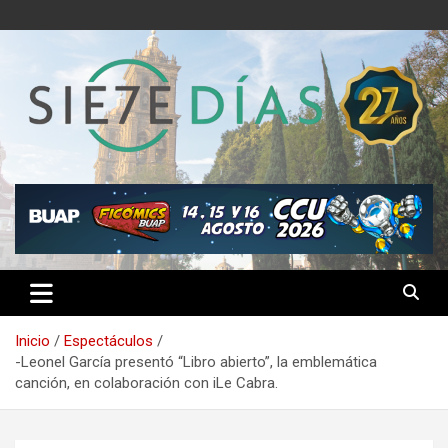
Saltar
al
contenido
Semanario 7 Días
Inicio
Espectáculos
-Leonel García presentó “Libro abierto”, la emblemática
canción, en colaboración con iLe Cabra.