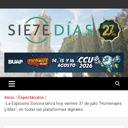
Saltar
al
contenido
Semanario 7 Días
Inicio
Espectáculos
-La Explosiva Sonora lanza hoy viernes 31 de julio “Homenajes
y Más”, en todas las plataformas digitales.