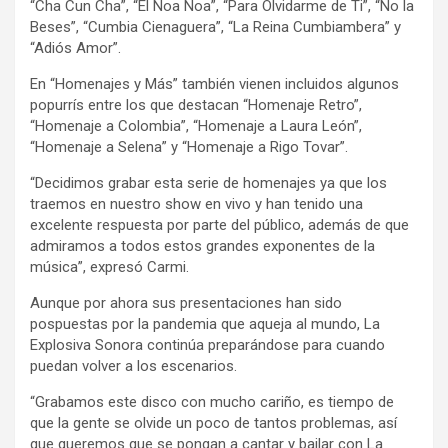
“Cha Cun Cha”, “El Noa Noa”, “Para Olvidarme de Ti”, “No la
Beses”, “Cumbia Cienaguera”, “La Reina Cumbiambera” y
“Adiós Amor”.
En “Homenajes y Más” también vienen incluidos algunos
popurrís entre los que destacan “Homenaje Retro”,
“Homenaje a Colombia”, “Homenaje a Laura León”,
“Homenaje a Selena” y “Homenaje a Rigo Tovar”.
“Decidimos grabar esta serie de homenajes ya que los
traemos en nuestro show en vivo y han tenido una
excelente respuesta por parte del público, además de que
admiramos a todos estos grandes exponentes de la
música”, expresó Carmi.
Aunque por ahora sus presentaciones han sido
pospuestas por la pandemia que aqueja al mundo, La
Explosiva Sonora continúa preparándose para cuando
puedan volver a los escenarios.
“Grabamos este disco con mucho cariño, es tiempo de
que la gente se olvide un poco de tantos problemas, así
que queremos que se pongan a cantar y bailar con La