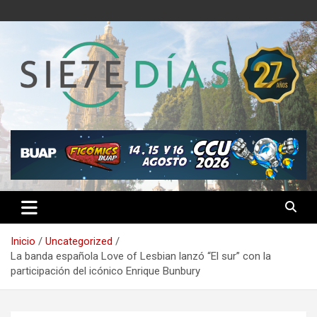
Saltar
al
contenido
Semanario 7 Días
Inicio
Uncategorized
La banda española Love of Lesbian lanzó “El sur” con la
participación del icónico Enrique Bunbury