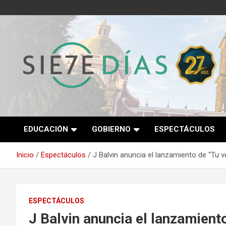
Saltar
al
contenido
Semanario 7 Días
EDUCACIÓN
GOBIERNO
ESPECTÁCULOS
Inicio
Espectáculos
J Balvin anuncia el lanzamiento de “Tu 
ESPECTÁCULOS
J Balvin anuncia el lanzamient