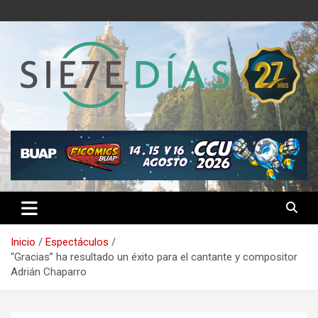
Saltar
al
contenido
Semanario 7 Días
Inicio
Espectáculos
“Gracias” ha resultado un éxito para el cantante y compositor
Adrián Chaparro