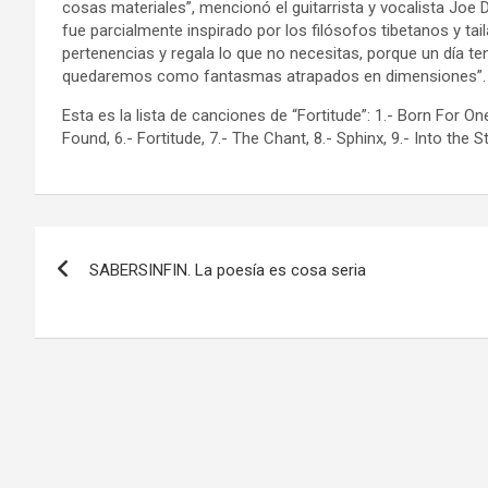
cosas materiales”, mencionó el guitarrista y vocalista Joe
fue parcialmente inspirado por los filósofos tibetanos y ta
pertenencias y regala lo que no necesitas, porque un día t
quedaremos como fantasmas atrapados en dimensiones”.
Esta es la lista de canciones de “Fortitude”: 1.- Born For O
Found, 6.- Fortitude, 7.- The Chant, 8.- Sphinx, 9.- Into the S
Navegación
SABERSINFIN. La poesía es cosa seria
de
entradas