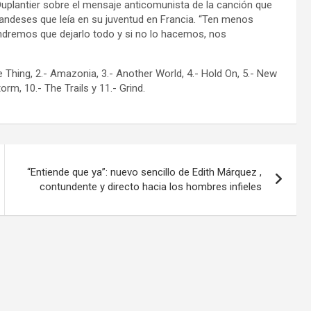
 Duplantier sobre el mensaje anticomunista de la canción que
ilandeses que leía en su juventud en Francia. “Ten menos
endremos que dejarlo todo y si no lo hacemos, nos
ne Thing, 2.- Amazonia, 3.- Another World, 4.- Hold On, 5.- New
torm, 10.- The Trails y 11.- Grind.
“Entiende que ya”: nuevo sencillo de Edith Márquez ,
contundente y directo hacia los hombres infieles