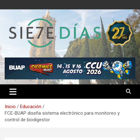
Saltar
al
contenido
Semanario 7 Días
Inicio
Educación
FCE-BUAP diseña sistema electrónico para monitoreo y
control de biodigestor