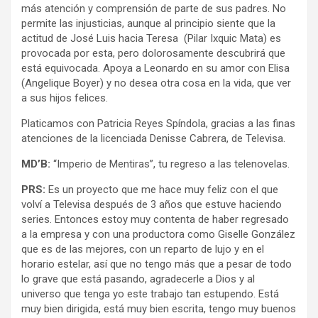
más atención y comprensión de parte de sus padres. No
permite las injusticias, aunque al principio siente que la
actitud de José Luis hacia Teresa (
Pilar Ixquic Mata)
es
provocada por esta, pero dolorosamente descubrirá que
está equivocada. Apoya a Leonardo en su amor con Elisa
(Angelique Boyer) y no desea otra cosa en la vida, que ver
a sus hijos felices.
Platicamos con Patricia Reyes Spíndola, gracias a las finas
atenciones de la licenciada Denisse Cabrera, de Televisa.
MD’B:
“Imperio de Mentiras”, tu regreso a las telenovelas.
PRS:
Es un proyecto que me hace muy feliz con el que
volví a Televisa después de 3 años que estuve haciendo
series. Entonces estoy muy contenta de haber regresado
a la empresa y con una productora como Giselle González
que es de las mejores, con un reparto de lujo y en el
horario estelar, así que no tengo más que a pesar de todo
lo grave que está pasando, agradecerle a Dios y al
universo que tenga yo este trabajo tan estupendo. Está
muy bien dirigida, está muy bien escrita, tengo muy buenos