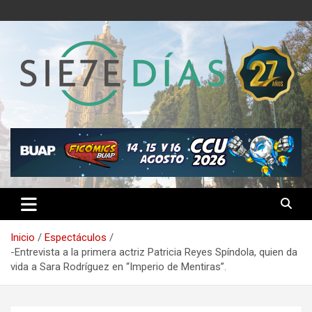
Saltar
al
contenido
Semanario 7 Días
Inicio
Espectáculos
-Entrevista a la primera actriz Patricia Reyes Spíndola, quien da
vida a Sara Rodríguez en “Imperio de Mentiras”.