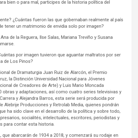
a bien o para mal, participes de la historia política del
dente? ¿Cuántas fueron las que gobernaban realmente al país
e tener un matrimonio de envidia solo por imagen?
 Ana de la Reguera, Ilse Salas, Mariana Treviño y Susana
umarse.
uántas por imagen tuvieron que aguantar maltratos por ser
sa de Los Pinos?
ional de Dramaturgia Juan Ruiz de Alarcón, el Premio
Cruz, la Distinción Universidad Nacional para Jóvenes
acional de Creadores de Arte) y Luis Mario Moncada
 obras y adaptaciones, así como cuatro series televisivas y
Carrera y Alejandra Barros, esta serie será producida por
de Alebrije Producciones y Retrolab Media, quienes pondrán
 ha sido clave en el desarrollo de la política y sobre todo,
esarios, socialités, intelectuales, escritores, periodistas y
 para contar esta historia.
, que abarcarán de 1934 a 2018, y comenzará su rodaje en