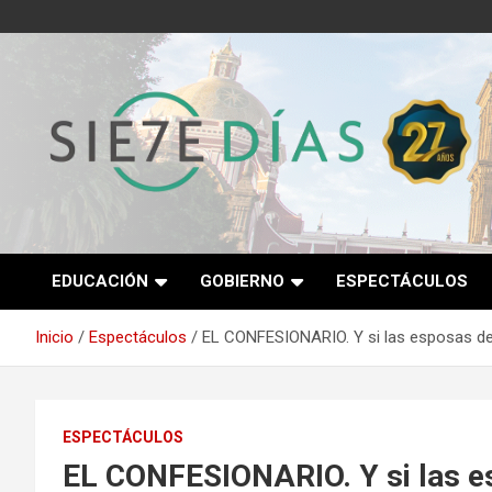
Saltar
al
contenido
Semanario 7 Días
EDUCACIÓN
GOBIERNO
ESPECTÁCULOS
Inicio
Espectáculos
EL CONFESIONARIO. Y si las esposas de
ESPECTÁCULOS
EL CONFESIONARIO. Y si las es