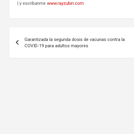
| y escríbanme
www.rayzubiri.com
Navegación
Garantizada la segunda dosis de vacunas contra la
de
COVID-19 para adultos mayores
entradas