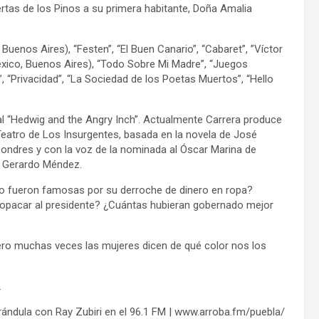
uertas de los Pinos a su primera habitante, Doña Amalia
enos Aires), “Festen”, “El Buen Canario”, “Cabaret”, ”Víctor
México, Buenos Aires), “Todo Sobre Mi Madre”, “Juegos
 “Privacidad”, “La Sociedad de los Poetas Muertos”, “Hello
cal “Hedwig and the Angry Inch”. Actualmente Carrera produce
Teatro de Los Insurgentes, basada en la novela de José
ndres y con la voz de la nominada al Óscar Marina de
s Gerardo Méndez.
lo fueron famosas por su derroche de dinero en ropa?
opacar al presidente? ¿Cuántas hubieran gobernado mejor
ro muchas veces las mujeres dicen de qué color nos los
.
rándula con Ray Zubiri en el 96.1 FM | www.arroba.fm/puebla/