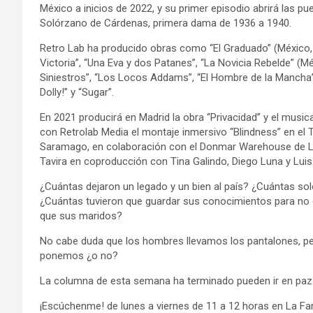
México a inicios de 2022, y su primer episodio abrirá las p
Solórzano de Cárdenas, primera dama de 1936 a 1940.
Retro Lab ha producido obras como “El Graduado” (México, Bu
Victoria”, “Una Eva y dos Patanes”, “La Novicia Rebelde” (
Siniestros”, “Los Locos Addams”, “El Hombre de la Mancha”,
Dolly!” y “Sugar”.
En 2021 producirá en Madrid la obra “Privacidad” y el musi
con Retrolab Media el montaje inmersivo “Blindness” en el 
Saramago, en colaboración con el Donmar Warehouse de Lo
Tavira en coproducción con Tina Galindo, Diego Luna y Lui
¿Cuántas dejaron un legado y un bien al país? ¿Cuántas so
¿Cuántas tuvieron que guardar sus conocimientos para no 
que sus maridos?
No cabe duda que los hombres llevamos los pantalones, pe
ponemos ¿o no?
​La columna de esta semana ha terminado pueden ir en paz
¡Escúchenme! de lunes a viernes de 11 a 12 horas en La Fa