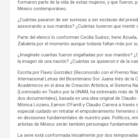
formaron parte de la vida de estas mujeres, y que fueron, par
México contemporáneo.
¿Cuántas pasaron de ser sumisas a ser esclavas del presi
asesorando a sus maridos? ¿Cuántas tuvieron que mentir d
Parte del elenco lo conforman Cecilia Suárez, Irene Azuela,
Zabaleta por el momento aunque todavía faltan más por s
¿Imagínate cuantas fueron engañadas por sus maridos? ¿C
la imagen de una nación? ¿Cuántas se quisieron ir de la ca
Escrita por Flavio González (Reconocido con el Premio Nac
Internacional Letras del Bicentenario Sor Juana Inés de la 
Académicos en el área de Creación Artística, el Sistema N
(Licenciado en Teatro por la UNAM, ha estrenado más de 50
dos documentales), basada en una idea original de Claudio 
Mónica Lozano, Eamon O’Farrill y Claudio Carrera a través 
especial cuidado en retratar el empoderamiento femenino que
en decisiones fundamentales de nuestro país. Políticos, empr
artistas de México serán también personajes fundamentales
La serie está conformada inicialmente por dos temporadas