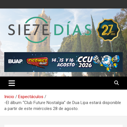
Saltar
al
contenido
Semanario 7 Días
Inicio
Espectáculos
-El álbum “Club Future Nostalgia” de Dua Lipa estará disponible
a partir de este miércoles 28 de agosto.