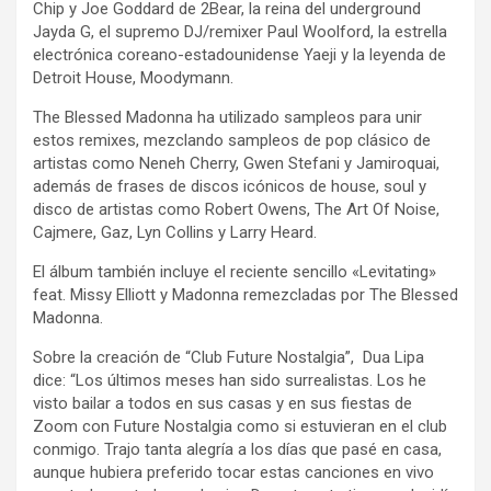
Chip y Joe Goddard de 2Bear, la reina del underground
Jayda G, el supremo DJ/remixer Paul Woolford, la estrella
electrónica coreano-estadounidense Yaeji y la leyenda de
Detroit House, Moodymann.
The Blessed Madonna ha utilizado sampleos para unir
estos remixes, mezclando sampleos de pop clásico de
artistas como Neneh Cherry, Gwen Stefani y Jamiroquai,
además de frases de discos icónicos de house, soul y
disco de artistas como Robert Owens, The Art Of Noise,
Cajmere, Gaz, Lyn Collins y Larry Heard.
El álbum también incluye el reciente sencillo «Levitating»
feat. Missy Elliott y Madonna remezcladas por The Blessed
Madonna.
Sobre la creación de “Club Future Nostalgia”, Dua Lipa
dice: “Los últimos meses han sido surrealistas. Los he
visto bailar a todos en sus casas y en sus fiestas de
Zoom con Future Nostalgia como si estuvieran en el club
conmigo. Trajo tanta alegría a los días que pasé en casa,
aunque hubiera preferido tocar estas canciones en vivo