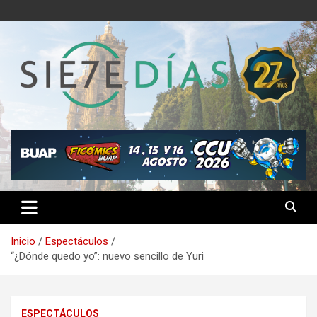
Saltar
al
contenido
Semanario 7 Días
Inicio
Espectáculos
“¿Dónde quedo yo”: nuevo sencillo de Yuri
ESPECTÁCULOS