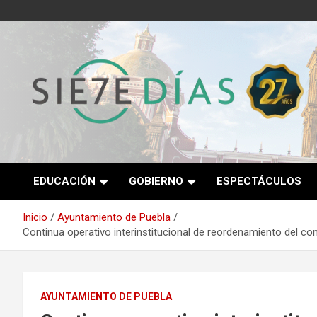
Saltar
al
contenido
Semanario 7 Días
EDUCACIÓN
GOBIERNO
ESPECTÁCULOS
Inicio
Ayuntamiento de Puebla
Continua operativo interinstitucional de reordenamiento del co
AYUNTAMIENTO DE PUEBLA