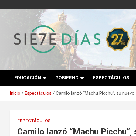
Saltar
al
contenido
Semanario 7 Días
EDUCACIÓN
GOBIERNO
ESPECTÁCULOS
Inicio
Espectáculos
Camilo lanzó “Machu Picchu”, su nuevo 
ESPECTÁCULOS
Camilo lanzó “Machu Picchu”, 