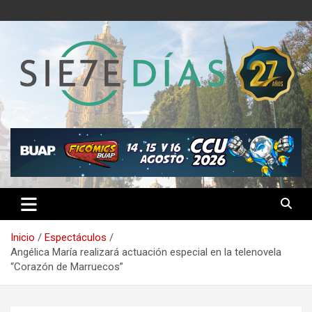
Saltar
al
contenido
Semanario 7 Días
Inicio
Espectáculos
Angélica María realizará actuación especial en la telenovela
“Corazón de Marruecos”