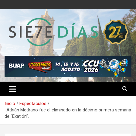
Saltar
al
contenido
Semanario 7 Días
Inicio
Espectáculos
-Adrián Medrano fue el eliminado en la décimo primera semana
de “Exatlón”.