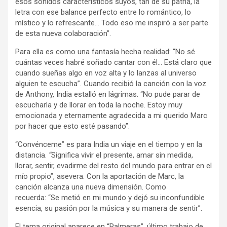
esos sonidos característicos suyos, tan de su patria, la
letra con ese balance perfecto entre lo romántico, lo
místico y lo refrescante… Todo eso me inspiró a ser parte
de esta nueva colaboración”.
Para ella es como una fantasía hecha realidad: “No sé
cuántas veces habré soñado cantar con él… Está claro que
cuando sueñas algo en voz alta y lo lanzas al universo
alguien te escucha”. Cuando recibió la canción con la voz
de Anthony, India estalló en lágrimas.
“No pude parar de
escucharla y de llorar en toda la noche. Estoy muy
emocionada y eternamente agradecida a mi querido Marc
por hacer que esto esté pasando”.
“Convénceme” es para India un viaje en el tiempo y en la
distancia.
“
Significa vivir el presente, amar sin medida,
llorar, sentir, evadirme del resto del mundo para entrar en el
mío propio”, asevera. Con la aportación de Marc, la
canción alcanza una nueva dimensión. Como
recuerda: “Se metió en mi mundo y dejó su inconfundible
esencia, su pasión por la música y su manera de sentir”.
El tema original aparece en “Palmeras”, último trabajo de