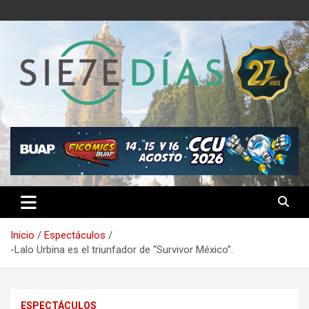
Saltar
al
contenido
Semanario 7 Días
Inicio
Espectáculos
-Lalo Urbina es el triunfador de “Survivor México”.
ESPECTÁCULOS