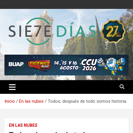
Saltar
al
contenido
Semanario 7 Días
Inicio
En las nubes
Todos, después de todo somos historia.
EN LAS NUBES