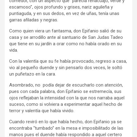
comedor, con un aspecto que “parecía renacuajo, verde y
escamoso”, ojos profundo y grises, nariz aguileña y
puntiaguda, y en sus dedos, en vez de uñas, tenía unas
garras afiladas y negras.
Como quien viera un fantasma, don Epifanio salió de su
casa y se arrodillo ante al santuario de San Judas Tadeo
que tiene en su jardín a orar como no había orado en su
vida.
Con la valentía que su fe había provocado, regreso a casa,
vio al pequeño duende y sin pensarlo dos veces, le soltó
un puñetazo en la cara.
Asombrado, no podía dejar de escucharlo con atención,
pues con cada palabra, don Epifanio se estremecía, sus
ojos reflejaban la intensidad con la que nos narraba aquel
suceso, como si volviera a experimentar aquel hecho de
terror y valentía que había vivido.
Cuando reviró en lo que había hecho, don Epifanio ya se
encontraba “tumbado” en la mesa e imposibilitado de las
manos pues el duende había respondido a aquel certero