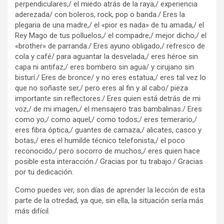
perpendiculares,/ el miedo atrás de la raya,/ experiencia
aderezada/ con boleros, rock, pop o banda./ Eres la
plegaria de una madre,/ el «pior es nada» de tu amada,/ el
Rey Mago de tus polluelos,/ el compadre,/ mejor dicho,/ el
«brother» de parranda./ Eres ayuno obligado,/ refresco de
cola y café/ para aguantar la desvelada,/ eres héroe sin
capa ni antifaz,/ eres bombero sin agua/ y cirujano sin
bisturí./ Eres de bronce/ y no eres estatua,/ eres tal vez lo
que no soñaste ser,/ pero eres al fin y al cabo/ pieza
importante sin reflectores./ Eres quien está detrás de mi
voz,/ de mi imagen,/ el mensajero tras bambalinas./ Eres
como yo,/ como aquel,/ como todos;/ eres temerario,/
eres fibra óptica,/ guantes de carnaza,/ alicates, casco y
botas,/ eres el humilde técnico telefonista,/ el poco
reconocido,/ pero socorro de muchos,/ eres quien hace
posible esta interacción./ Gracias por tu trabajo./ Gracias
por tu dedicación.
Como puedes ver, son días de aprender la lección de esta
parte de la otredad, ya que, sin ella, la situación sería más
más difícil.