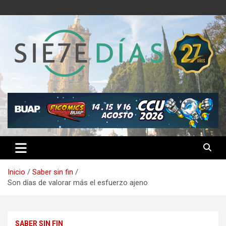
Saltar
al
contenido
Semanario 7 Días
Inicio
Saber sin fin
Son días de valorar más el esfuerzo ajeno
SABER SIN FIN