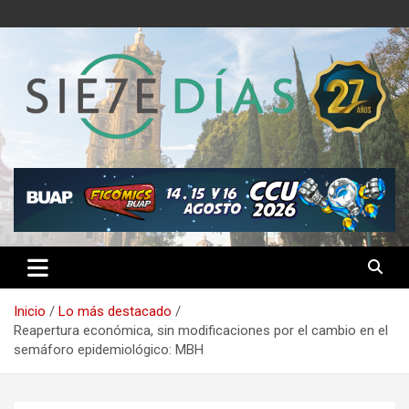
Saltar
al
contenido
Semanario 7 Días
Inicio
Lo más destacado
Reapertura económica, sin modificaciones por el cambio en el
semáforo epidemiológico: MBH