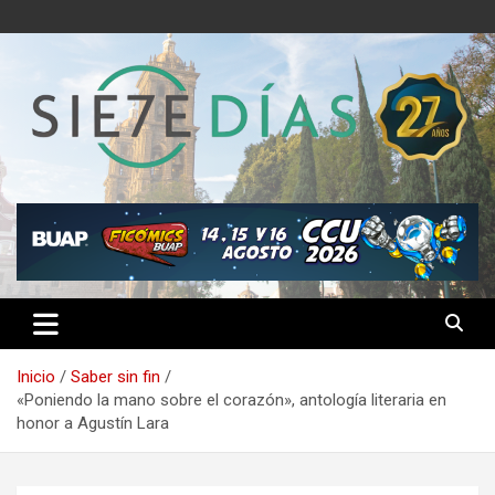
Saltar
al
contenido
Semanario 7 Días
Inicio
Saber sin fin
«Poniendo la mano sobre el corazón», antología literaria en
honor a Agustín Lara