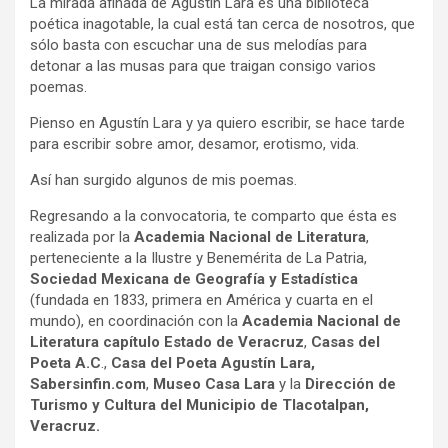
La mirada afinada de Agustín Lara es una biblioteca
poética inagotable, la cual está tan cerca de nosotros, que
sólo basta con escuchar una de sus melodías para
detonar a las musas para que traigan consigo varios
poemas.
Pienso en Agustín Lara y ya quiero escribir, se hace tarde
para escribir sobre amor, desamor, erotismo, vida.
Así han surgido algunos de mis poemas.
Regresando a la convocatoria, te comparto que ésta es
realizada por la
Academia Nacional de Literatura
,
perteneciente a la Ilustre y Benemérita de La Patria,
Sociedad Mexicana de Geografía y Estadística
(fundada en 1833, primera en América y cuarta en el
mundo), en coordinación con la
Academia Nacional de
Literatura capítulo Estado de Veracruz
,
Casas del
Poeta A.C
.,
Casa del Poeta Agustín Lara,
Sabersinfin.com
,
Museo Casa Lara
y la
Dirección de
Turismo y Cultura del Municipio de Tlacotalpan,
Veracruz.