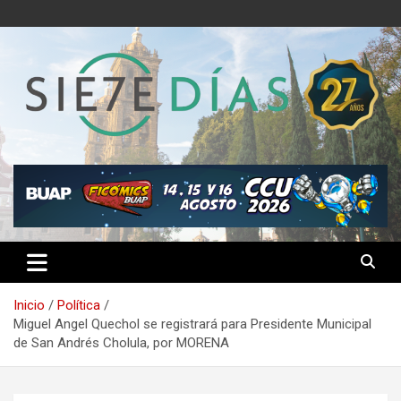
Saltar
al
contenido
Semanario 7 Días
Inicio
Política
Miguel Angel Quechol se registrará para Presidente Municipal
de San Andrés Cholula, por MORENA