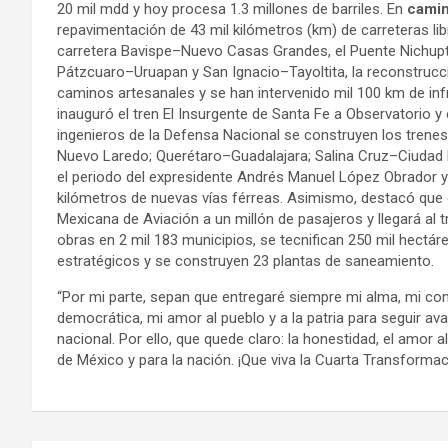
20 mil mdd y hoy procesa 1.3 millones de barriles. En
cami
repavimentación de 43 mil kilómetros (km) de carreteras li
carretera Bavispe–Nuevo Casas Grandes, el Puente Nichupt
Pátzcuaro–Uruapan y San Ignacio–Tayoltita, la reconstrucc
caminos artesanales y se han intervenido mil 100 km de inf
inauguró el tren El Insurgente de Santa Fe a Observatorio 
ingenieros de la Defensa Nacional se construyen los tren
Nuevo Laredo; Querétaro–Guadalajara; Salina Cruz–Ciudad Hi
el periodo del expresidente Andrés Manuel López Obrador y 
kilómetros de nuevas vías férreas. Asimismo, destacó que 
Mexicana de Aviación a un millón de pasajeros y llegará al t
obras en 2 mil 183 municipios, se tecnifican 250 mil hectár
estratégicos y se construyen 23 plantas de saneamiento.
“Por mi parte, sepan que entregaré siempre mi alma, mi con
democrática, mi amor al pueblo y a la patria para seguir a
nacional. Por ello, que quede claro: la honestidad, el amor a
de México y para la nación. ¡Que viva la Cuarta Transformac