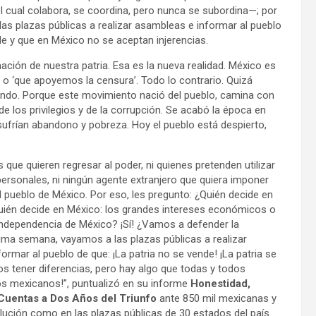
l cual colabora, se coordina, pero nunca se subordina—; por
 las plazas públicas a realizar asambleas e informar al pueblo
nde y que en México no se aceptan injerencias.
ción de nuestra patria. Esa es la nueva realidad. México es
 o ‘que apoyemos la censura’. Todo lo contrario. Quizá
undo. Porque este movimiento nació del pueblo, camina con
de los privilegios y de la corrupción. Se acabó la época en
ufrían abandono y pobreza. Hoy el pueblo está despierto,
que quieren regresar al poder, ni quienes pretenden utilizar
ersonales, ni ningún agente extranjero que quiera imponer
l pueblo de México. Por eso, les pregunto: ¿Quién decide en
¿Quién decide en México: los grandes intereses económicos o
 independencia de México? ¡Sí! ¿Vamos a defender la
xima semana, vayamos a las plazas públicas a realizar
formar al pueblo de que: ¡La patria no se vende! ¡La patria se
 tener diferencias, pero hay algo que todas y todos
os mexicanos!”, puntualizó en su informe
Honestidad,
 Cuentas a Dos Años del Triunfo
ante 850 mil mexicanas y
ución como en las plazas públicas de 30 estados del país.