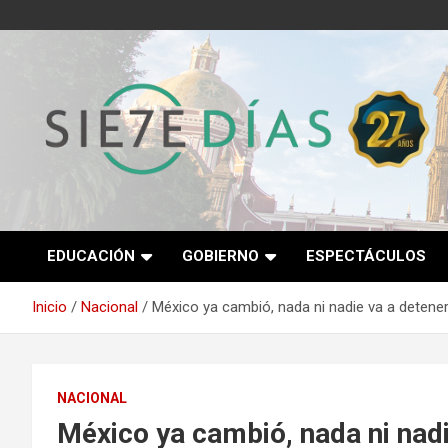
Saltar
al
contenido
Semanario 7 Días
EDUCACIÓN
GOBIERNO
ESPECTÁCULOS
Inicio
Nacional
México ya cambió, nada ni nadie va a detener
NACIONAL
México ya cambió, nada ni nadi