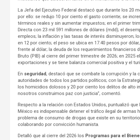
La Jefa del Ejecutivo Federal destacó que durante los 20 
por ello: se redujo 10 por ciento el gasto corriente; se inc
términos reales y sin aumentar impuestos; en el primer trim
Directa con 23 mil 591 millones de dólares (mdd); el desemp
empleos; la inflación y las tasas de interés disminuyeron; 
en 12 por ciento; el peso se ubica en 17.40 pesos por dól
frente al dólar; la deuda de los requerimientos financieros 
Bruto (PIB) al cierre del primer trimestre de 2026; en 2025 e
exportaciones y se tiene balanza comercial positiva y el tu
En
seguridad
, destacó que se combate la corrupción y la c
autoridades de todos los partidos políticos; con la Estrate
los homicidios dolosos y 20 por ciento los delitos de alt
nosotros construimos paz con justicia”, comentó.
Respecto a la relación con Estados Unidos, puntualizó que h
México es indispensable detener el tráfico ilegal de armas 
problema de consumo de drogas que existe en su territorio,
colaborando por convicción humanista.
Detalló que al cierre del 2026 los
Programas para el Biene