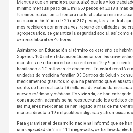
Mientras que en
empleos
, puntualizó que las y los trabaja
mínimo mensual pasó de 2 mil 650 pesos en 2018 a más de
términos reales, en la frontera norte el salario mínimo alc
un máximo histórico de 20 mil 212 pesos; las y los trabaja
mes recibieron por primera vez, reparto de utilidades; se cr
agropecuarios, se garantiza la seguridad social, así como el
semana laboral de 40 horas.
Asimismo, en
Educación
al término de este año se habrá
Superior, 100 mil en Educación Superior con las universidad
maestros de educación básica recibieron 10 y 9 por ciento
basificado a 1.2 millones de docentes. En
salud
resaltó qu
unidades de medicina familiar, 35 Centros de Salud y consul
medicamentos gratuitos lo que ha permitido que el abasto ll
ciento; se han realizado 18 millones de visitas domiciliaria
nuevos médicos y médicas. En
vivienda
, se han entregado
construcción, además se ha reestructurado los créditos de 
las
mujeres
mexicanas se han llegado a más de mil Centros
manera directa a 19 mil pueblos indígenas y afromexicanos
Para garantizar el
desarrollo nacional
informó que se han
una capacidad de 3 mil 114 megawatts, se ha llevado elect