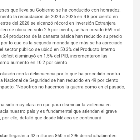
meses que lleva su Gobierno se ha conducido con honradez,
rementó la recaudación de 2024 a 2025 en 4.8 por ciento en
estre del 2026 se alcanzó récord en Inversión Extranjera
leo se ubica en solo 2.5 por ciento; se han creado 669 mil
los 24 productos de la canasta básica han reducido su precio
ar, por lo que es la segunda moneda que más se ha apreciado
del sector público se ubicó en 50.3% del Producto Interno
l déficit disminuyó en 1.5% del PIB; incrementaron las
rismo aumentó en 10.2 por ciento.
olusión con la delincuencia por lo que ha procedido contra
gia Nacional de Seguridad se han reducido en 49 por ciento
o impacto. “Nosotros no hacemos la guerra como en el pasado,
a sido muy clara en que para disminuir la violencia en
hacia nuestro país y es fundamental que atiendan el grave
 por ello, detalló que desde México se continuará
star
llegarán a 42 millones 860 mil 296 derechohabientes.