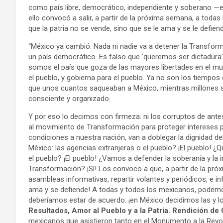
como país libre, democrático, independiente y soberano —e
ello convocó a salir, a partir de la próxima semana, a todas
que la patria no se vende, sino que se le ama y se le defie
“México ya cambió. Nada ni nadie va a detener la Transforma
un país democrático. Es falso que ‘queremos ser dictadura’
somos el país que goza de las mayores libertades en el m
el pueblo, y gobierna para el pueblo. Ya no son los tiempos 
que unos cuantos saqueaban a México, mientras millones s
consciente y organizado.
Y por eso lo decimos con firmeza: ni los corruptos de antes 
al movimiento de Transformación para proteger intereses p
condiciones a nuestra nación, van a doblegar la dignidad de
México: las agencias extranjeras o el pueblo? ¡El pueblo! 
el pueblo? ¡El pueblo! ¿Vamos a defender la soberanía y la
Transformación? ¡Sí! Los convoco a que, a partir de la pró
asambleas informativas, repartir volantes y periódicos, e in
ama y se defiende! A todas y todos los mexicanos, podemos
deberíamos estar de acuerdo: ¡en México decidimos las y l
Resultados, Amor al Pueblo y a la Patria. Rendición de
mexicanos que asistieron tanto en el Monumento a la Revol