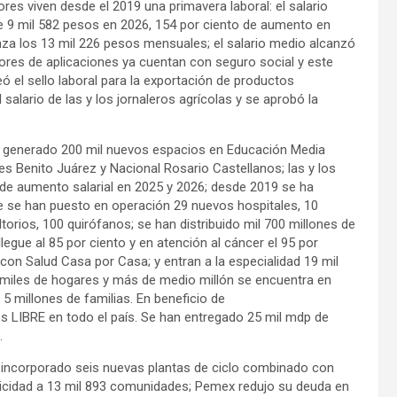
dores viven desde el 2019 una primavera laboral: el salario
 9 mil 582 pesos en 2026, 154 por ciento de aumento en
anza los 13 mil 226 pesos mensuales; el salario medio alcanzó
dores de aplicaciones ya cuentan con seguro social y este
eó el sello laboral para la exportación de productos
 salario de las y los jornaleros agrícolas y se aprobó la
n generado 200 mil nuevos espacios en Educación Media
es Benito Juárez y Nacional Rosario Castellanos; las y los
 de aumento salarial en 2025 y 2026; desde 2019 se ha
e se han puesto en operación 29 nuevos hospitales, 10
torios, 100 quirófanos; se han distribuido mil 700 millones de
egue al 85 por ciento y en atención al cáncer el 95 por
s con Salud Casa por Casa; y entran a la especialidad 19 mil
 miles de hogares y más de medio millón se encuentra en
5 millones de familias. En beneficio de
 LIBRE en todo el país. Se han entregado 25 mil mdp de
.
 incorporado seis nuevas plantas de ciclo combinado con
ricidad a 13 mil 893 comunidades; Pemex redujo su deuda en