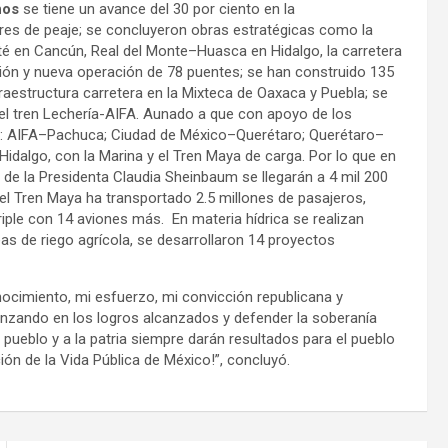
nos
se tiene un avance del 30 por ciento en la
bres de peaje; se concluyeron obras estratégicas como la
é en Cancún, Real del Monte–Huasca en Hidalgo, la carretera
ión y nueva operación de 78 puentes; se han construido 135
raestructura carretera en la Mixteca de Oaxaca y Puebla; se
y el tren Lechería-AIFA. Aunado a que con apoyo de los
es: AIFA–Pachuca; Ciudad de México–Querétaro; Querétaro–
dalgo, con la Marina y el Tren Maya de carga. Por lo que en
de la Presidenta Claudia Sheinbaum se llegarán a 4 mil 200
el Tren Maya ha transportado 2.5 millones de pasajeros,
riple con 14 aviones más. En materia hídrica se realizan
eas de riego agrícola, se desarrollaron 14 proyectos
ocimiento, mi esfuerzo, mi convicción republicana y
vanzando en los logros alcanzados y defender la soberanía
l pueblo y a la patria siempre darán resultados para el pueblo
ión de la Vida Pública de México!”, concluyó.