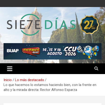
Saltar
al
contenido
Semanario 7 Días
Inicio
Lo más destacado
Lo que hacemos lo estamos haciendo bien, con la frente en
alto y la mirada directa: Rector Alfonso Esparza