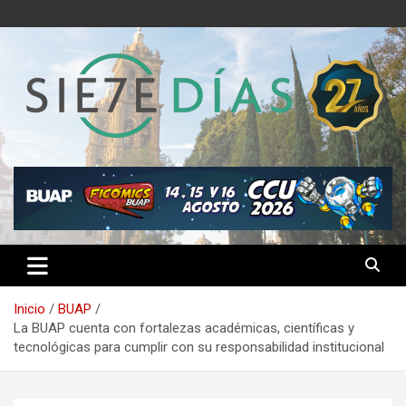
Saltar
al
contenido
Semanario 7 Días
Inicio
BUAP
La BUAP cuenta con fortalezas académicas, científicas y
tecnológicas para cumplir con su responsabilidad institucional