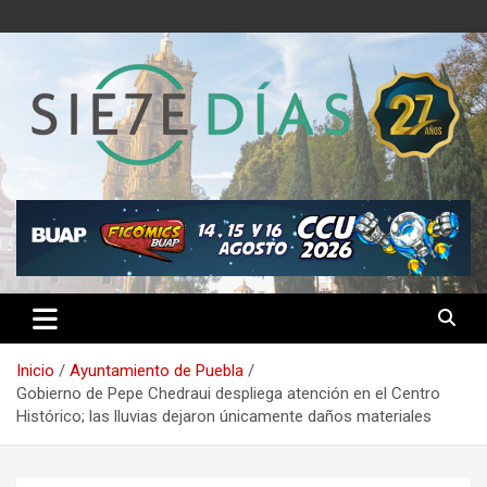
Saltar
al
contenido
Semanario 7 Días
Inicio
Ayuntamiento de Puebla
Gobierno de Pepe Chedraui despliega atención en el Centro
Histórico; las lluvias dejaron únicamente daños materiales