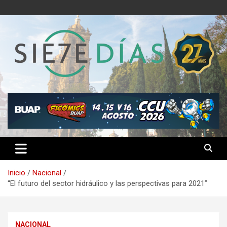
Saltar
al
contenido
Semanario 7 Días
Inicio
Nacional
“El futuro del sector hidráulico y las perspectivas para 2021”
NACIONAL