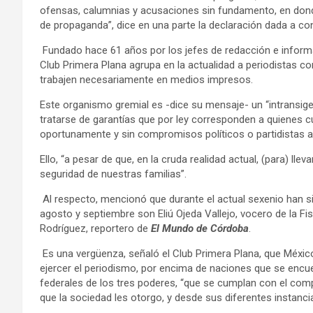
ofensas, calumnias y acusaciones sin fundamento, en donde 
de propaganda”, dice en una parte la declaración dada a co
Fundado hace 61 años por los jefes de redacción e informac
Club Primera Plana agrupa en la actualidad a periodistas c
trabajen necesariamente en medios impresos.
Este organismo gremial es -dice su mensaje- un “intransige
tratarse de garantías que por ley corresponden a quienes c
oportunamente y sin compromisos políticos o partidistas a 
Ello, “a pesar de que, en la cruda realidad actual, (para) ll
seguridad de nuestras familias”.
Al respecto, mencionó que durante el actual sexenio han 
agosto y septiembre son Eliú Ojeda Vallejo, vocero de la Fis
Rodríguez, reportero de
El Mundo de Córdoba
.
Es una vergüenza, señaló el Club Primera Plana, que Méxi
ejercer el periodismo, por encima de naciones que se encuen
federales de los tres poderes, “que se cumplan con el com
que la sociedad les otorgo, y desde sus diferentes instanci