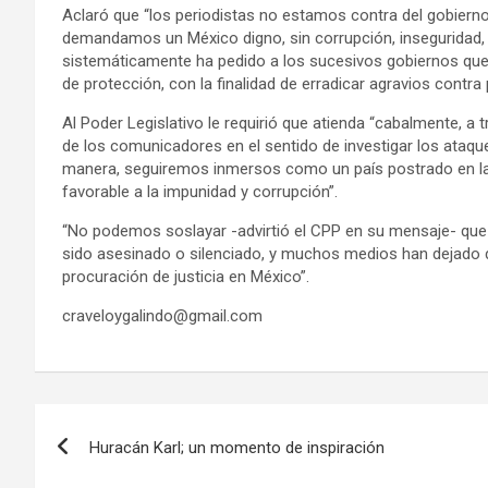
Aclaró que “los periodistas no estamos contra del gobierno
demandamos un México digno, sin corrupción, inseguridad,
sistemáticamente ha pedido a los sucesivos gobiernos qu
de protección, con la finalidad de erradicar agravios cont
Al Poder Legislativo le requirió que atienda “cabalmente, 
de los comunicadores en el sentido de investigar los ataqu
manera, seguiremos inmersos como un país postrado en la a
favorable a la impunidad y corrupción”.
“No podemos soslayar -advirtió el CPP en su mensaje- que e
sido asesinado o silenciado, y muchos medios han dejado de
procuración de justicia en México”.
craveloygalindo@gmail.com
Navegación
Huracán Karl; un momento de inspiración
de