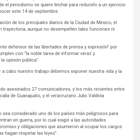
el periodismo se quiere linchar para reducirlo a un ejercicio
nocer este 14 de septiembre.
ión de los principales diarios de la Ciudad de México, el
on trayectoria, aunque no desempeñen tales funciones ni
nte defensor de las libertades de prensa y expresión” por
umplen con “la noble tarea de informar veraz y
la opinión pública”.
evar a cabo nuestro trabajo debemos exponer nuestra vida y la
sido asesinados 27 comunicadores, y los más recientes entre
calía de Guanajuato, y el veracruzano Julio Valdivia
co sea considerado uno de los países más peligrosos para
tran en guerra, por lo cual exigió a las autoridades
promiso y obligaciones que asumieron al ocupar los cargos
as hagan respetar las leyes”.