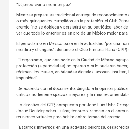
“Déjenos vivir o morir en paz”.
Mientras prepara su tradicional entrega de reconocimientos,
o más quinquenios cumplidos en la profesión, el Club Prim
gremio “no se doblega y persistirá en su patriótica labor d
ver que todo lo anterior es en pro de un México mejor par
El periodismo en México pasa en la actualidad “por una hora
mentira y el engaño”, denunció el Club Primera Plana (CPP)
El organismo, que con sede en la Ciudad de México agrup
protección (a periodistas) no operan y, si lo pudieran hace
régimen, los cuales, en brigadas digitales, acosan, insultan
impunidad”.
De acuerdo con el documento, dirigido a la opinión pública y 
críticos no tienen espacios mayores y la más recomendable
La directiva del CPP, compuesta por José Luis Uribe Ortega, 
Josué Beutelspacher Huízar, tesorero, recogió en el comun
reuniones virtuales para hablar sobre temas del gremio.
“Estamos inmersos en una actividad peligrosa, desacredit