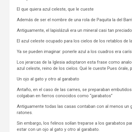
El que quiera azul celeste, que le cueste
Además de ser el nombre de una rola de Paquita la del Barri
Antiguamente, el lapislázuli era un mineral casi tan preciad
El azul celeste ocupado para los cielos de los retablos de l
Ya se pueden imaginar: ponerle azul a los cuadros era carí
Los jerarcas de la Iglesia adoptaron esta frase como analogí
azul celeste, reino de los cielos. Qué le cueste Pues órale, 
Un ojo al gato y otro al garabato
Antaño, en el caso de las carnes, se preparaban embutid
colgaban en fierros conocidos como “garabatos”
Antiguamente todas las casas contaban con al menos un ga
ratones.
Sin embargo, los felinos solían treparse a los garabatos pa
estar con un ojo al gato y otro al garabato.