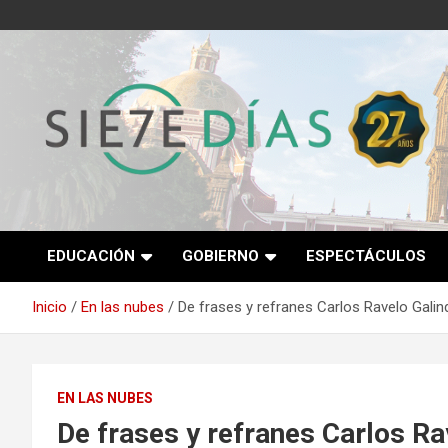
Saltar
al
contenido
Semanario 7 Días
EDUCACIÓN
GOBIERNO
ESPECTÁCULOS
Inicio
En las nubes
De frases y refranes Carlos Ravelo Galindo
EN LAS NUBES
De frases y refranes Carlos Ra