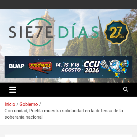
Saltar
al
contenido
Semanario 7 Días
Inicio
Gobierno
Con unidad, Puebla muestra solidaridad en la defensa de la
soberanía nacional