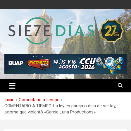
Saltar
al
contenido
Semanario 7 Días
Inicio
Comentario a tiempo
COMENTARIO A TIEMPO. La ley es pareja o deja de ser ley,
axioma que violentò «García Luna Productions»