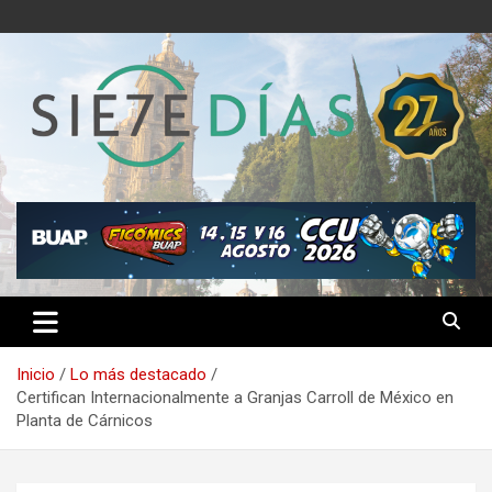
Saltar
al
contenido
Semanario 7 Días
Inicio
Lo más destacado
Certifican Internacionalmente a Granjas Carroll de México en
Planta de Cárnicos