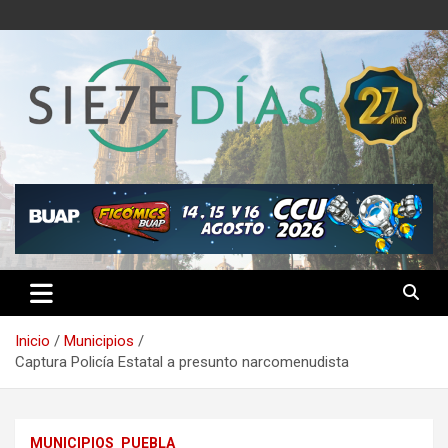
Saltar
al
contenido
Semanario 7 Días
Inicio
Municipios
Captura Policía Estatal a presunto narcomenudista
MUNICIPIOS
PUEBLA