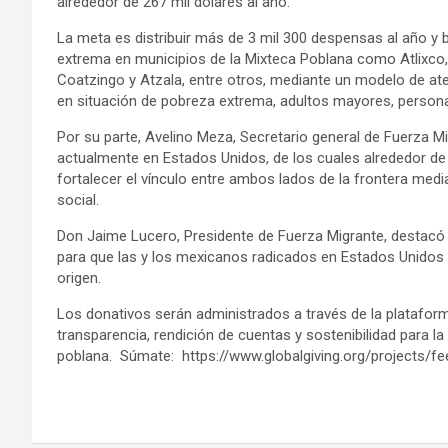
alrededor de 267 mil dólares al año.
La meta es distribuir más de 3 mil 300 despensas al año y
extrema en municipios de la Mixteca Poblana como Atlixco,
Coatzingo y Atzala, entre otros, mediante un modelo de at
en situación de pobreza extrema, adultos mayores, person
Por su parte, Avelino Meza, Secretario general de Fuerza 
actualmente en Estados Unidos, de los cuales alrededor de 1
fortalecer el vínculo entre ambos lados de la frontera med
social.
Don Jaime Lucero, Presidente de Fuerza Migrante, destacó
para que las y los mexicanos radicados en Estados Unidos
origen.
Los donativos serán administrados a través de la plataforma
transparencia, rendición de cuentas y sostenibilidad para l
poblana. Súmate: https://www.globalgiving.org/projects/f