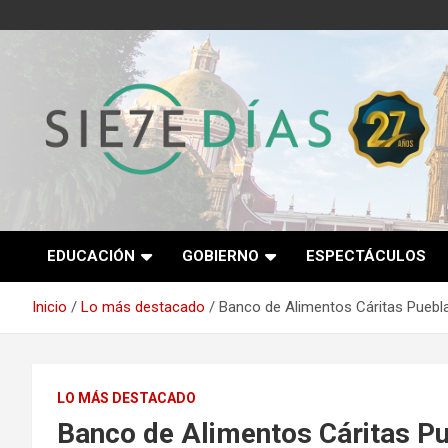
Saltar
al
contenido
Semanario 7 Días
EDUCACIÓN
GOBIERNO
ESPECTÁCULOS
Inicio
Lo más destacado
Banco de Alimentos Cáritas Puebla
LO MÁS DESTACADO
Banco de Alimentos Cáritas Pu