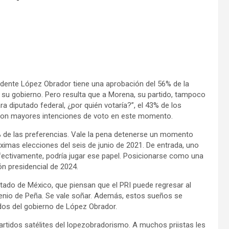
idente López Obrador tiene una aprobación del 56% de la
su gobierno. Pero resulta que a Morena, su partido, tampoco
a diputado federal, ¿por quién votaría?”, el 43% de los
o con mayores intenciones de voto en este momento.
1% de las preferencias. Vale la pena detenerse un momento
óximas elecciones del seis de junio de 2021. De entrada, uno
 Efectivamente, podría jugar ese papel. Posicionarse como una
ón presidencial de 2024.
tado de México, que piensan que el PRI puede regresar al
xenio de Peña. Se vale soñar. Además, estos sueños se
dos del gobierno de López Obrador.
rtidos satélites del lopezobradorismo. A muchos priistas les