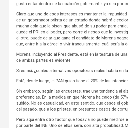
gusta estar dentro de la coalición gobernante, ya sea por c
Claro que uno de esos intereses es mantener la impunidad
de un gobernador priista de un estado donde habrá eleccio
mucha cola que le pisen: que abusó de su poder para enriq
quede el PRI en el poder, pero corre el riesgo que lo investi
el otro, puede dejar que gane el candidato de Morena nego
que, entre ir a la cárcel o vivir tranquilamente, cuál sería l
Morena, incluyendo al Presidente, está en la tesitura de un
de ambas partes es evidente.
Si es así, ¿cuáles alternativas opositoras reales habría en l
Está, desde luego, el PAN quien tiene el 20% de las intenc
Sin embargo, según las encuestas, trae una tendencia al al
preferencias. En la medida en que Morena ha caído (de 57%
subido. No es casualidad, en este sentido, que desde el gob
del pasado, que a los priistas, en presuntos casos de corru
Pero aquí entra otro factor que todavía no puede medirse en
por parte del INE. Uno de ellos será, con alta probabilidad, M