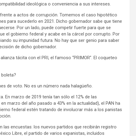
ompatibilidad ideológica o conveniencia a sus intereses.
 frente a actos de corrupción. Tomemos el caso hipotético
nes para sucederlo en 2021. Dicho gobernador sabe que tiene
uecerse. Por un lado, puede competir fuerte para que se
gue el gobierno federal y acabe en la cárcel por corrupto. Por
ciando su impunidad futura. No hay que ser genio para saber
a decisión de dicho gobernador.
a alianza tácita con el PRI, el famoso “PRIMOR”. El coqueteo
a boleta?
iones de voto. No es un número nada halagüeño.
za. En marzo de 2019 tenía tan sólo el 12% de las
 en marzo del año pasado a 43% en la actualidad), el PAN ha
ierno federal estén tratando de involucrar más a los panistas
pción.
 las encuestas: los nuevos partidos que recibirán registro
éxico Libre, el partido de varios expanistas, incluidos