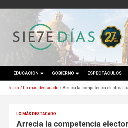
Saltar
al
contenido
Semanario 7 Días
EDUCACIÓN
GOBIERNO
ESPECTÁCULOS
Inicio
Lo más destacado
Arrecia la competencia electoral p
LO MÁS DESTACADO
Arrecia la competencia electo